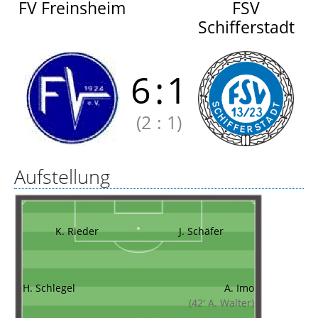
FV Freinsheim
FSV
Schifferstadt
6
:
1
(2
:
1)
Aufstellung
K. Rieder
J. Schäfer
H. Schlegel
A. Imo
(42' A. Walter)