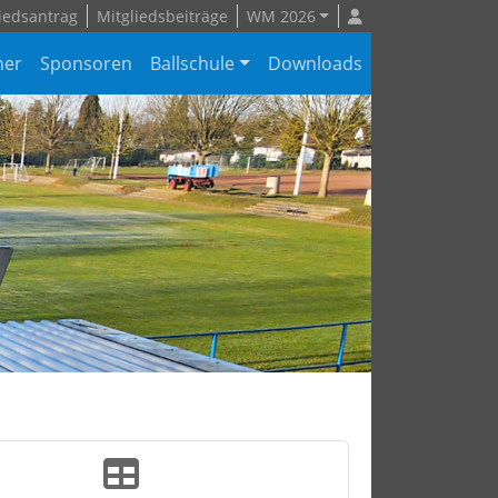
iedsantrag
Mitgliedsbeiträge
WM 2026
ner
Sponsoren
Ballschule
Downloads