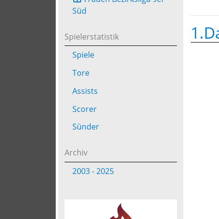
Süd
1.D
Spielerstatistik
Spiele
Tore
Assists
Scorer
Sünder
Archiv
2003 - 2025