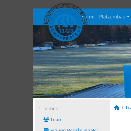
Home
Platzumbau
Fr
1.Damen
Team
Frauen Bezirksliga 9er