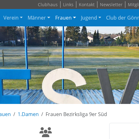
Clubhaus
Links
Kontakt
Newsletter
Mitgl
Verein
Männer
Frauen
Jugend
Club der Gön
auen
1.Damen
Frauen Bezirksliga 9er Süd