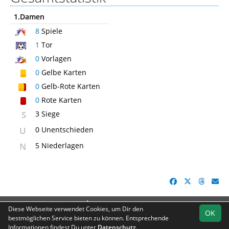
1.Damen
8
Spiele
1
Tor
0
Vorlagen
0
Gelbe Karten
0
Gelb-Rote Karten
0
Rote Karten
S
3 Siege
U
0 Unentschieden
N
5 Niederlagen
soccero.de
Diese Webseite verwendet Cookies, um Dir den
OK
© 2006 - 2026
bestmöglichen Service bieten zu können. Entsprechende
Informationen findest Du unter
Datenschutz
.