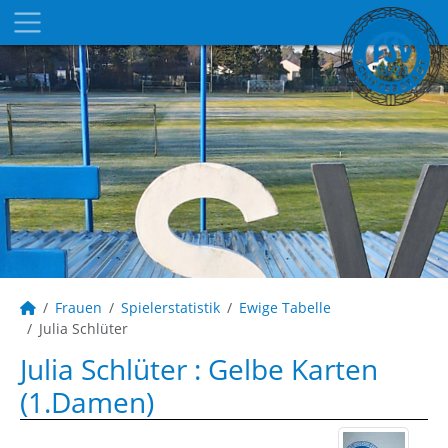
Frauen
Spielerstatistik
Ewige Tabelle
Julia Schlüter
Julia Schlüter : Gelbe Karten
(1.Damen)