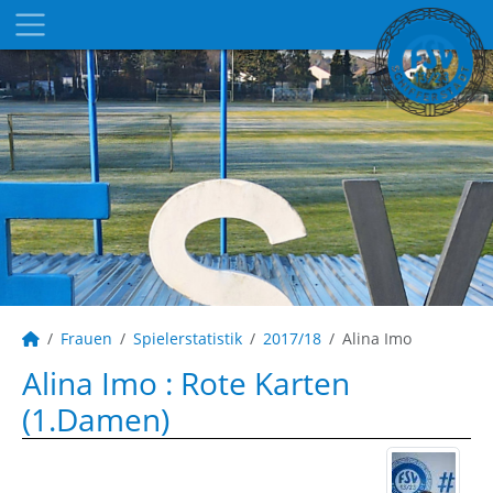
Frauen
Spielerstatistik
2017/18
Alina Imo
Alina Imo : Rote Karten
(1.Damen)