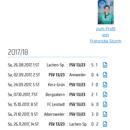
zum Profil
von
Franziska Sturm
2017/18
Sa, 26.08.2017
, 1.ST
Lachen-Sp.
:
FSV 13/23
5 : 1
Sa, 02.09.2017
, 2.ST
FSV 13/23
:
Annweiler
0 : 4
So, 24.09.2017
, 5.ST
Kerz-Grün
:
FSV 13/23
7 : 0
Sa, 07.10.2017
, 7.ST
Bergzabern
:
FSV 13/23
2 : 1
So, 15.10.2017
, 8.ST
FC Leistadt
:
FSV 13/23
6 : 0
Sa, 21.10.2017
, 9.ST
Albersweiler
:
FSV 13/23
3 : 0
So, 26.11.2017
, 14.ST
FSV 13/23
:
Lachen-Sp.
0 : 2