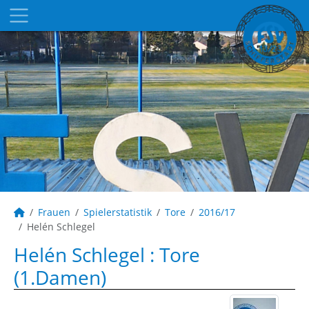
Frauen
Spielerstatistik
Tore
2016/17
Helén Schlegel
Helén Schlegel : Tore
(1.Damen)