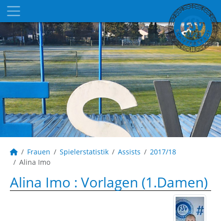
Frauen
Spielerstatistik
Assists
2017/18
Alina Imo
Alina Imo : Vorlagen (1.Damen)