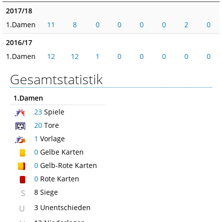
2017/18
1.Damen
11
8
0
0
0
0
2
0
2016/17
1.Damen
12
12
1
0
0
0
0
0
Gesamtstatistik
1.Damen
23
Spiele
20
Tore
1
Vorlage
0
Gelbe Karten
0
Gelb-Rote Karten
0
Rote Karten
S
8 Siege
U
3 Unentschieden