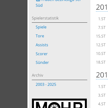
201
Süd
Spielerstatistik
1.ST
Spiele
7.ST
Tore
15.ST
Assists
12.ST
10.ST
Scorer
18.ST
Sünder
201
Archiv
2003 - 2025
1.ST
3.ST
4.ST