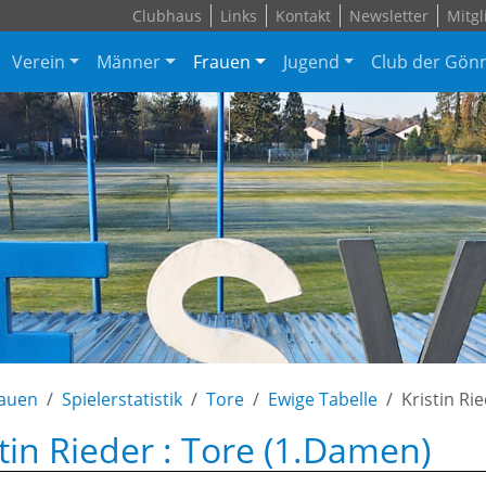
Clubhaus
Links
Kontakt
Newsletter
Mitgl
Verein
Männer
Frauen
Jugend
Club der Gön
auen
Spielerstatistik
Tore
Ewige Tabelle
Kristin Ri
stin Rieder : Tore (1.Damen)