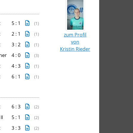
t
5 : 1
(1)
t
2 : 1
(1)
zum Profil
von
t
3 : 2
(1)
Kristin Rieder
her
4 : 0
(3)
t
4 : 3
(1)
t
6 : 1
(1)
t
6 : 3
(2)
II
5 : 1
(2)
t
3 : 3
(2)