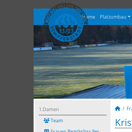
Home
Platzumbau
Fr
1.Damen
Kri
Team
Frauen Bezirksliga 9er