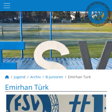
Jugend
Archiv
B-Junioren
Emirhan Türk
Emirhan Türk