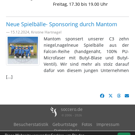
Freitag, 17.30 bis 19.00 Uhr
Neue Spielbälle- Sponsoring durch Mantom
— 15.12.2024, Kristine Hartnagel
Mantom sponsert unserer C3 zehn
niegel,nagelneue Spielbälle aus der
Falcon-Reihe (handgenäht, 100% PU-
Microfaser mit Butyl-Blase und Butyl-
Ventil). Wir sind mehr als stolz darauf
dafür von diesem jungen Unternehmen
[...]
soccero.de
© 2006 - 2026
Besucherstatistik
Geburtstage
Fotos
Impressum
Datenschutz