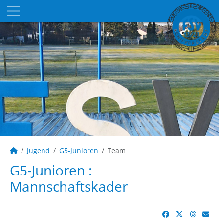
Jugend
G5-Junioren
Team
G5-Junioren :
Mannschaftskader