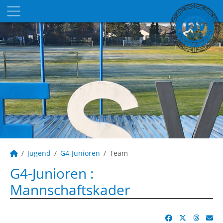
Jugend
G4-Junioren
Team
G4-Junioren :
Mannschaftskader