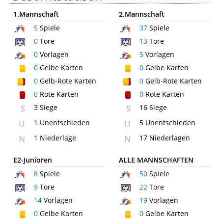
1.Mannschaft
2.Mannschaft
5
Spiele
37
Spiele
0
Tore
13
Tore
0
Vorlagen
5
Vorlagen
0
Gelbe Karten
0
Gelbe Karten
0
Gelb-Rote Karten
0
Gelb-Rote Karten
0
Rote Karten
0
Rote Karten
S
3 Siege
S
16 Siege
U
1 Unentschieden
U
5 Unentschieden
N
1 Niederlage
N
17 Niederlagen
E2-Junioren
ALLE MANNSCHAFTEN
8
Spiele
50
Spiele
9
Tore
22
Tore
14
Vorlagen
19
Vorlagen
0
Gelbe Karten
0
Gelbe Karten