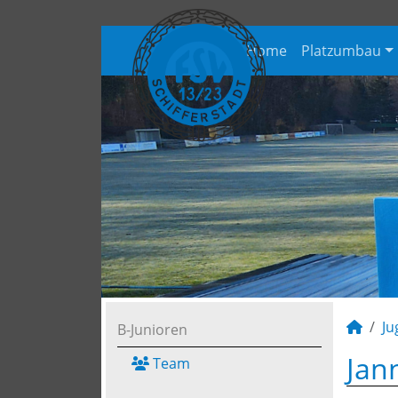
Home
Platzumbau
Ju
B-Junioren
Jann
Team