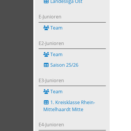
Landesliga Ost
E-Junioren
Team
E2-Junioren
Team
Saison 25/26
E3-Junioren
Team
1. Kreisklasse Rhein-
Mittelhaardt Mitte
E4-Junioren