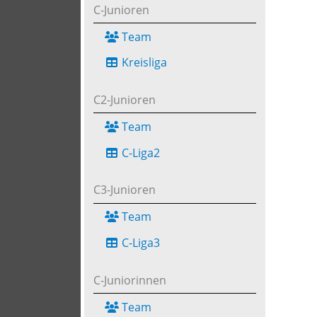
C-Junioren
Team
Kreisliga
C2-Junioren
Team
C-Liga2
C3-Junioren
Team
C-Liga3
C-Juniorinnen
Team