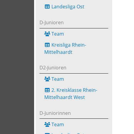
Landesliga Ost
D-Junioren
Team
Kreisliga Rhein-
Mittelhaardt
D2-Junioren
Team
2. Kreisklasse Rhein-
Mittelhaardt West
D-Juniorinnen
Team