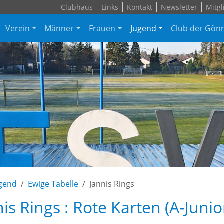
Clubhaus
Links
Kontakt
Newsletter
Mitgl
Verein
Männer
Frauen
Jugend
Club der Gön
gend
Ewige Tabelle
Jannis Rings
is Rings : Rote Karten (A-Junio