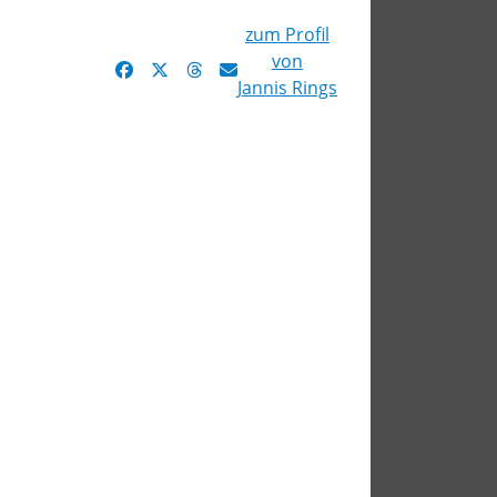
zum Profil
von
Jannis Rings