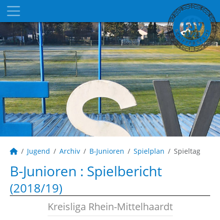
Jugend
Archiv
B-Junioren
Spielplan
Spieltag
B-Junioren :
Spielbericht
(2018/19)
Kreisliga Rhein-Mittelhaardt