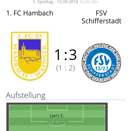
5. Spieltag - 15.09.2018
16:00 Uhr
1. FC Hambach
FSV
Schifferstadt
1
:
3
(1
:
2)
Aufstellung
Loris S.
(33' E. Türk)