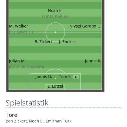
Noah E.
(66' D. Keßler)
M. Welker
Niyazi Gordon G.
(50' Lukas F.)
B. Zickert
J. Endres
Julian M.
Jannis R.
(61' H. Al Ghanem)
Jannis D.
Tom F.
C
L. Lützel
Spielstatistik
Tore
Ben Zickert
,
Noah E.
,
Emirhan Türk