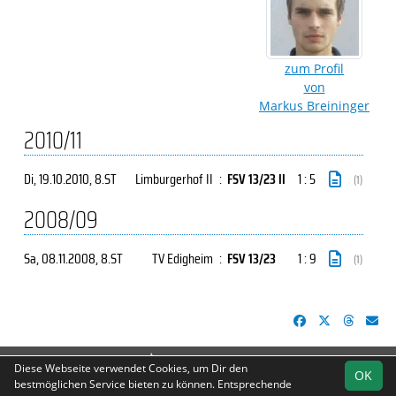
zum Profil
von
Markus Breininger
2010/11
Di, 19.10.2010
, 8.ST
Limburgerhof II
:
FSV 13/23 II
1 : 5
(1)
2008/09
Sa, 08.11.2008
, 8.ST
TV Edigheim
:
FSV 13/23
1 : 9
(1)
soccero.de
Diese Webseite verwendet Cookies, um Dir den
OK
© 2006 - 2026
bestmöglichen Service bieten zu können. Entsprechende