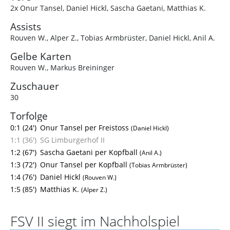
2x Onur Tansel
,
Daniel Hickl
,
Sascha Gaetani
,
Matthias K.
Assists
Rouven W.
,
Alper Z.
,
Tobias Armbrüster
,
Daniel Hickl
,
Anil A.
Gelbe Karten
Rouven W.
,
Markus Breininger
Zuschauer
30
Torfolge
0:1 (24')
Onur Tansel per Freistoss
(Daniel Hickl)
1:1 (36')
SG Limburgerhof II
1:2 (67')
Sascha Gaetani per Kopfball
(Anil A.)
1:3 (72')
Onur Tansel per Kopfball
(Tobias Armbrüster)
1:4 (76')
Daniel Hickl
(Rouven W.)
1:5 (85')
Matthias K.
(Alper Z.)
FSV II siegt im Nachholspiel