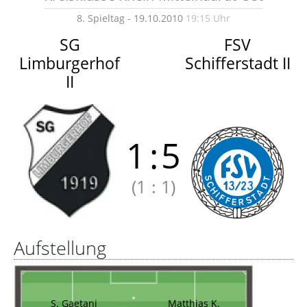
8. Spieltag - 19.10.2010
19:15 Uhr
SG
FSV
Limburgerhof
Schifferstadt II
II
1
:
5
(1
:
1)
Aufstellung
S. Gaetani
Matthias K.