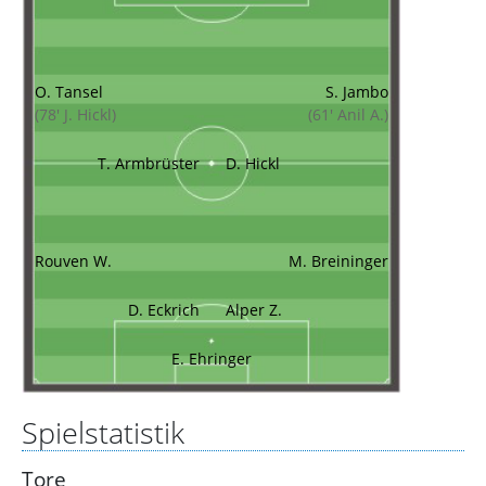
O. Tansel
S. Jambo
(78' J. Hickl)
(61' Anil A.)
T. Armbrüster
D. Hickl
Rouven W.
M. Breininger
D. Eckrich
Alper Z.
E. Ehringer
Spielstatistik
Tore