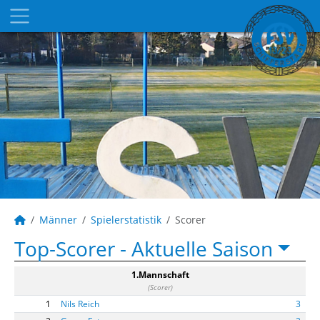
Männer
Spielerstatistik
Scorer
Top-Scorer -
Aktuelle Saison
1.Mannschaft
(Scorer)
1
Nils Reich
3