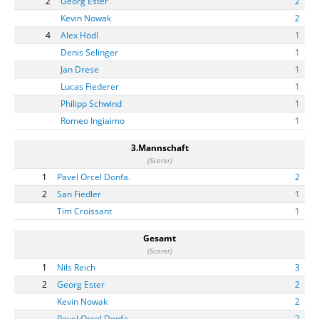
2
Georg Ester
2
Kevin Nowak
2
4
Alex Hödl
1
Denis Selinger
1
Jan Drese
1
Lucas Fiederer
1
Philipp Schwind
1
Romeo Ingiaimo
1
3.Mannschaft
(Scorer)
1
Pavel Orcel Donfa.
2
2
San Fiedler
1
Tim Croissant
1
Gesamt
(Scorer)
1
Nils Reich
3
2
Georg Ester
2
Kevin Nowak
2
Pavel Orcel Donfa.
2