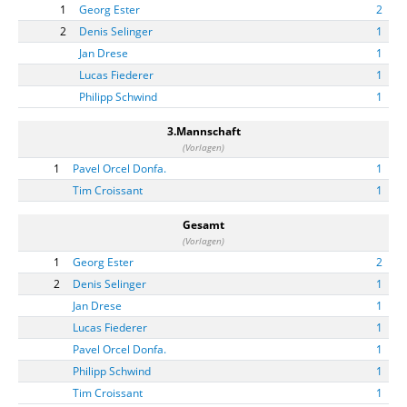
1
Georg Ester
2
2
Denis Selinger
1
Jan Drese
1
Lucas Fiederer
1
Philipp Schwind
1
3.Mannschaft
(Vorlagen)
1
Pavel Orcel Donfa.
1
Tim Croissant
1
Gesamt
(Vorlagen)
1
Georg Ester
2
2
Denis Selinger
1
Jan Drese
1
Lucas Fiederer
1
Pavel Orcel Donfa.
1
Philipp Schwind
1
Tim Croissant
1