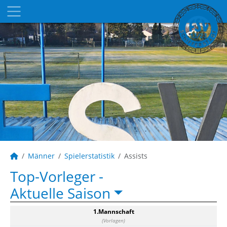
Männer
Spielerstatistik
Assists
Top-Vorleger -
Aktuelle Saison
1.Mannschaft
(Vorlagen)