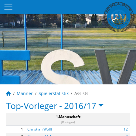
Männer
Spielerstatistik
Assists
Top-Vorleger -
2016/17
1.Mannschaft
(Vorlagen)
1
Christian Wolff
12