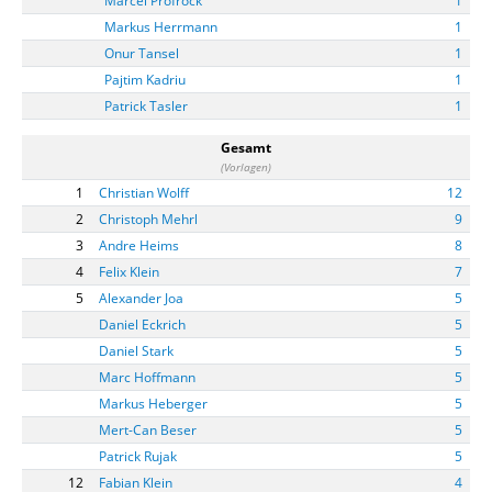
Marcel Pröfrock
1
Markus Herrmann
1
Onur Tansel
1
Pajtim Kadriu
1
Patrick Tasler
1
Gesamt
(Vorlagen)
1
Christian Wolff
12
2
Christoph Mehrl
9
3
Andre Heims
8
4
Felix Klein
7
5
Alexander Joa
5
Daniel Eckrich
5
Daniel Stark
5
Marc Hoffmann
5
Markus Heberger
5
Mert-Can Beser
5
Patrick Rujak
5
12
Fabian Klein
4