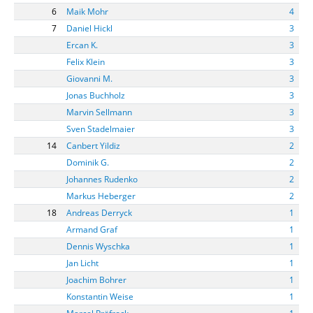
6
Maik Mohr
4
7
Daniel Hickl
3
Ercan K.
3
Felix Klein
3
Giovanni M.
3
Jonas Buchholz
3
Marvin Sellmann
3
Sven Stadelmaier
3
14
Canbert Yildiz
2
Dominik G.
2
Johannes Rudenko
2
Markus Heberger
2
18
Andreas Derryck
1
Armand Graf
1
Dennis Wyschka
1
Jan Licht
1
Joachim Bohrer
1
Konstantin Weise
1