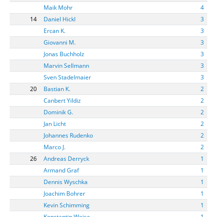
Maik Mohr
4
14
Daniel Hickl
3
Ercan K.
3
Giovanni M.
3
Jonas Buchholz
3
Marvin Sellmann
3
Sven Stadelmaier
3
20
Bastian K.
2
Canbert Yildiz
2
Dominik G.
2
Jan Licht
2
Johannes Rudenko
2
Marco J.
2
26
Andreas Derryck
1
Armand Graf
1
Dennis Wyschka
1
Joachim Bohrer
1
Kevin Schimming
1
Konstantin Weise
1