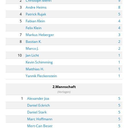
2
Christoph Mehrl
9
3
Andre Heims
8
4
Patrick Rujak
5
5
Fabian Klein
4
Felix Klein
4
7
Markus Heberger
3
8
Bastian K.
2
Marco J.
2
10
Jan Licht
1
Kevin Schimming
1
Matthias H.
1
Yannik Fleckenstein
1
2.Mannschaft
(Vorlagen)
1
Alexander Joa
5
Daniel Eckrich
5
Daniel Stark
5
Marc Hoffmann
5
Mert-Can Beser
5