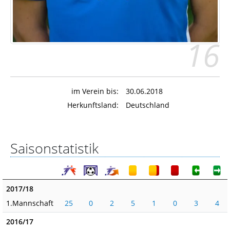
16
im Verein bis:
30.06.2018
Herkunftsland:
Deutschland
Saisonstatistik
2017/18
1.Mannschaft
25
0
2
5
1
0
3
4
2016/17