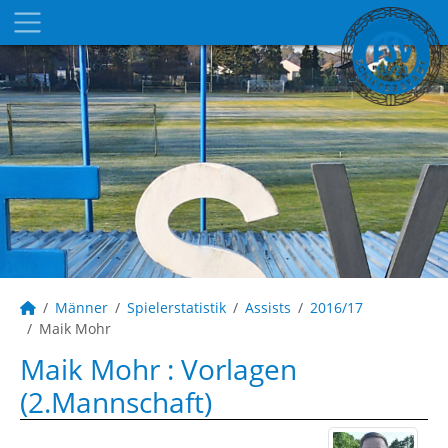
Männer
Spielerstatistik
Assists
2016/17
Maik Mohr
Maik Mohr : Vorlagen
(2.Mannschaft)