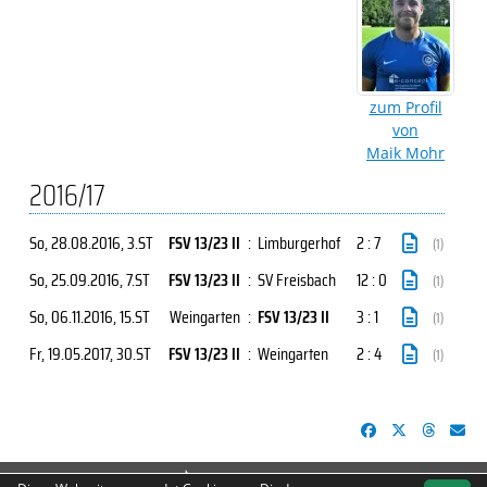
zum Profil
von
Maik Mohr
2016/17
So, 28.08.2016
, 3.ST
FSV 13/23 II
:
Limburgerhof
2 : 7
(1)
So, 25.09.2016
, 7.ST
FSV 13/23 II
:
SV Freisbach
12 : 0
(1)
So, 06.11.2016
, 15.ST
Weingarten
:
FSV 13/23 II
3 : 1
(1)
Fr, 19.05.2017
, 30.ST
FSV 13/23 II
:
Weingarten
2 : 4
(1)
soccero.de