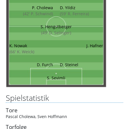
P. Cholewa
D. Yildiz
(42' P. Schwind)
(59' R. Ferreira)
S. Hengstberger
(49' D. Selinger)
K. Nowak
J. Hafner
(66' K. Weick)
D. Furch
D. Steinel
S. Sevimli
Spielstatistik
Tore
Pascal Cholewa
,
Sven Hoffmann
Torfolge