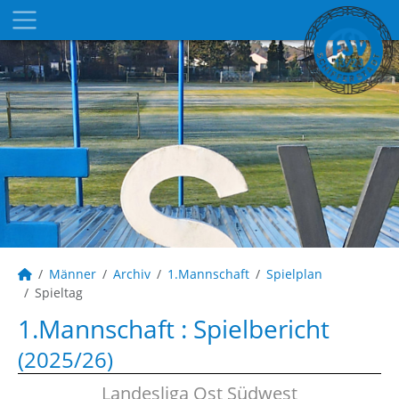
Männer
Archiv
1.Mannschaft
Spielplan
Spieltag
1.Mannschaft :
Spielbericht
(2025/26)
Landesliga Ost Südwest