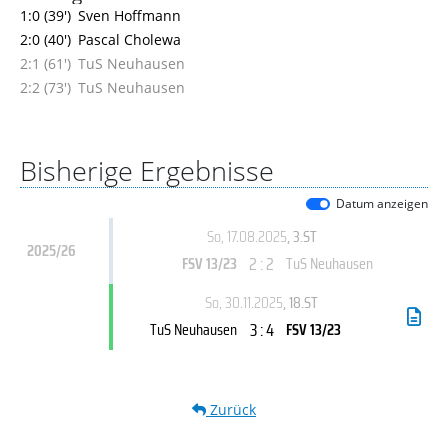
1:0 (39')
Sven Hoffmann
2:0 (40')
Pascal Cholewa
2:1 (61')
TuS Neuhausen
2:2 (73')
TuS Neuhausen
Bisherige Ergebnisse
Datum anzeigen
So, 17.08.2025
, 3.ST
2025/26
2 : 2
FSV 13/23
TuS Neuhausen
So, 30.11.2025
, 18.ST
3 : 4
TuS Neuhausen
FSV 13/23
Zurück