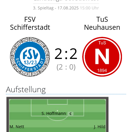
3. Spieltag - 17.08.2025
15:00 Uhr
FSV
TuS
Schifferstadt
Neuhausen
2
:
2
(2
:
0)
Aufstellung
S. Hoffmann
C
M. Nett
J. Hild