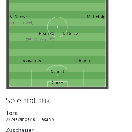
A. Derryck
M. Helbig
(70' D. Hickl)
Ersin G.
R. Stolze
(25' Markus Z.)
Rouven W.
Fabian K.
F. Schuster
Dino A.
Spielstatistik
Tore
2x Alexander R.
,
Hakan Y.
Zuschauer