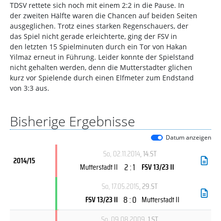
TDSV rettete sich noch mit einem 2:2 in die Pause. In
der zweiten Hälfte waren die Chancen auf beiden Seiten
ausgeglichen. Trotz eines starken Regenschauers, der
das Spiel nicht gerade erleichterte, ging der FSV in
den letzten 15 Spielminuten durch ein Tor von Hakan
Yilmaz erneut in Führung. Leider konnte der Spielstand
nicht gehalten werden, denn die Mutterstadter glichen
kurz vor Spielende durch einen Elfmeter zum Endstand
von 3:3 aus.
Bisherige Ergebnisse
Datum anzeigen
So, 02.11.2014
, 14.ST
2014/15
2 : 1
Mutterstadt II
FSV 13/23 II
So, 17.05.2015
, 29.ST
8 : 0
FSV 13/23 II
Mutterstadt II
So, 09.08.2009
, 1.ST