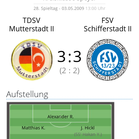
28. Spieltag - 03.05.2009
13:00 Uhr
TDSV
FSV
Mutterstadt II
Schifferstadt II
3
:
3
(2
:
2)
Aufstellung
Alexander R.
Matthias K.
J. Hickl
(55' Hakan Y.)