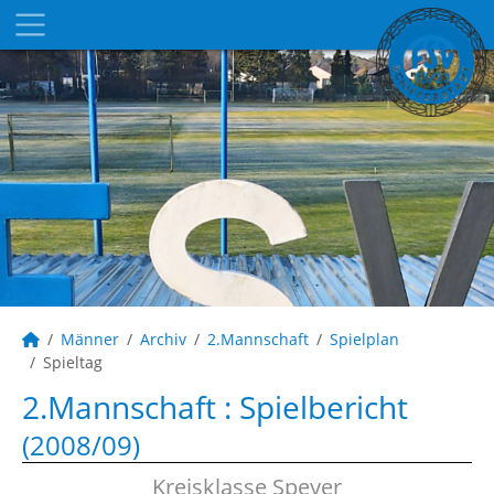
Männer
Archiv
2.Mannschaft
Spielplan
Spieltag
2.Mannschaft :
Spielbericht
(2008/09)
Kreisklasse Speyer