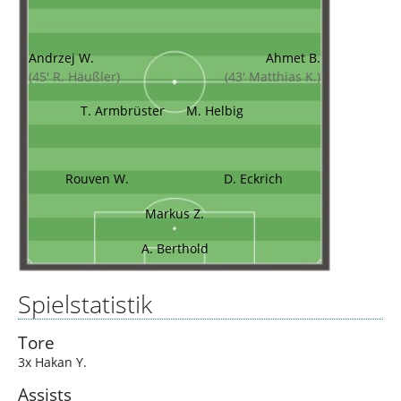
Andrzej W.
Ahmet B.
(45' R. Häußler)
(43' Matthias K.)
T. Armbrüster
M. Helbig
Rouven W.
D. Eckrich
Markus Z.
A. Berthold
Spielstatistik
Tore
3x Hakan Y.
Assists