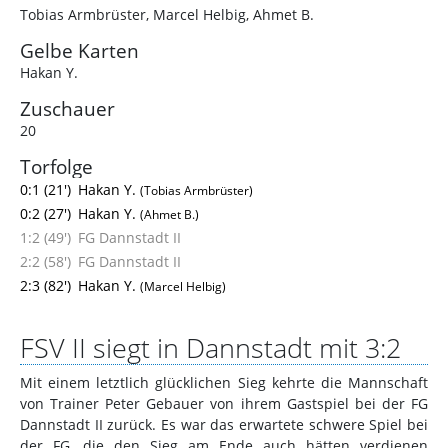
Tobias Armbrüster
,
Marcel Helbig
,
Ahmet B.
Gelbe Karten
Hakan Y.
Zuschauer
20
Torfolge
0:1 (21')
Hakan Y.
(Tobias Armbrüster)
0:2 (27')
Hakan Y.
(Ahmet B.)
1:2 (49')
FG Dannstadt II
2:2 (58')
FG Dannstadt II
2:3 (82')
Hakan Y.
(Marcel Helbig)
FSV II siegt in Dannstadt mit 3:2
Mit einem letztlich glücklichen Sieg kehrte die Mannschaft
von Trainer Peter Gebauer von ihrem Gastspiel bei der FG
Dannstadt II zurück. Es war das erwartete schwere Spiel bei
der FG, die den Sieg am Ende auch hätten verdienen