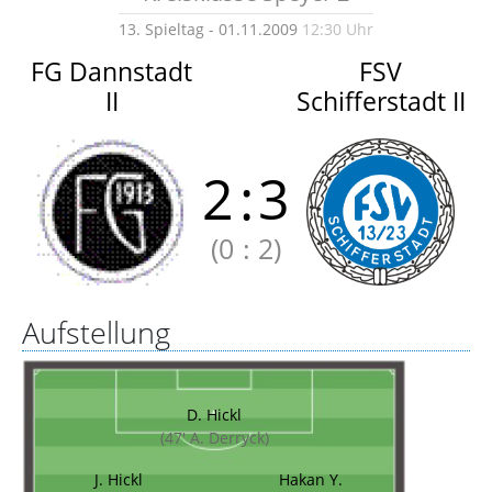
13. Spieltag - 01.11.2009
12:30 Uhr
FG Dannstadt
FSV
II
Schifferstadt II
2
:
3
(0
:
2)
Aufstellung
D. Hickl
(47' A. Derryck)
J. Hickl
Hakan Y.