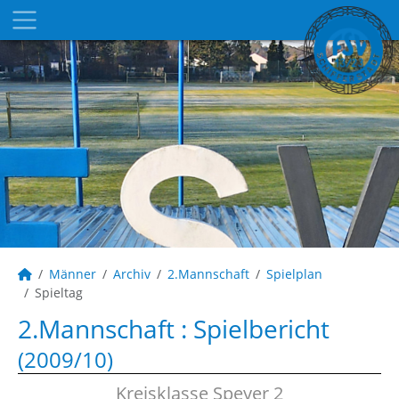
Männer
Archiv
2.Mannschaft
Spielplan
Spieltag
2.Mannschaft :
Spielbericht
(2009/10)
Kreisklasse Speyer 2