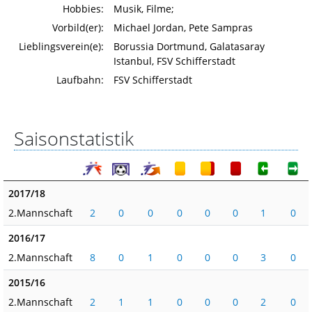
Hobbies:
Musik, Filme;
Vorbild(er):
Michael Jordan, Pete Sampras
Lieblingsverein(e):
Borussia Dortmund, Galatasaray
Istanbul, FSV Schifferstadt
Laufbahn:
FSV Schifferstadt
Saisonstatistik
2017/18
2.Mannschaft
2
0
0
0
0
0
1
0
2016/17
2.Mannschaft
8
0
1
0
0
0
3
0
2015/16
2.Mannschaft
2
1
1
0
0
0
2
0