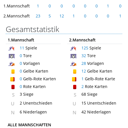
1.Mannschaft
1
0
0
0
0
0
1
0
2.Mannschaft
23
5
12
1
0
0
0
1
Gesamtstatistik
1.Mannschaft
2.Mannschaft
11
Spiele
125
Spiele
0
Tore
32
Tore
0
Vorlagen
28
Vorlagen
0
Gelbe Karten
12
Gelbe Karten
0
Gelb-Rote Karten
1
Gelb-Rote Karte
0
Rote Karten
2
Rote Karten
S
3 Siege
S
68 Siege
U
2 Unentschieden
U
15 Unentschieden
N
6 Niederlagen
N
42 Niederlagen
ALLE MANNSCHAFTEN