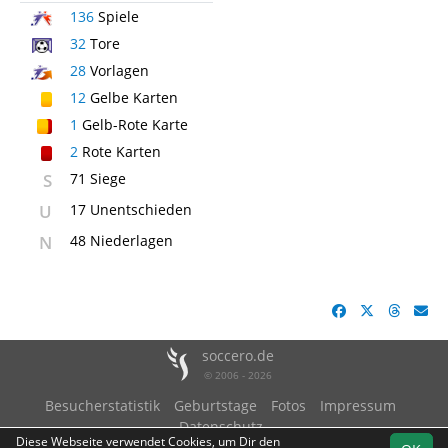
136
Spiele
32
Tore
28
Vorlagen
12
Gelbe Karten
1
Gelb-Rote Karte
2
Rote Karten
S
71 Siege
U
17 Unentschieden
N
48 Niederlagen
soccero.de
© 2006 - 2026
Besucherstatistik
Geburtstage
Fotos
Impressum
Datenschutz
Diese Webseite verwendet Cookies, um Dir den