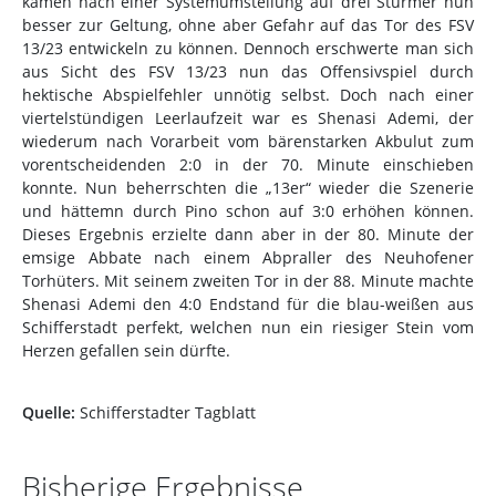
kamen nach einer Systemumstellung auf drei Stürmer nun
besser zur Geltung, ohne aber Gefahr auf das Tor des FSV
13/23 entwickeln zu können. Dennoch erschwerte man sich
aus Sicht des FSV 13/23 nun das Offensivspiel durch
hektische Abspielfehler unnötig selbst. Doch nach einer
viertelstündigen Leerlaufzeit war es Shenasi Ademi, der
wiederum nach Vorarbeit vom bärenstarken Akbulut zum
vorentscheidenden 2:0 in der 70. Minute einschieben
konnte. Nun beherrschten die „13er“ wieder die Szenerie
und hättemn durch Pino schon auf 3:0 erhöhen können.
Dieses Ergebnis erzielte dann aber in der 80. Minute der
emsige Abbate nach einem Abpraller des Neuhofener
Torhüters. Mit seinem zweiten Tor in der 88. Minute machte
Shenasi Ademi den 4:0 Endstand für die blau-weißen aus
Schifferstadt perfekt, welchen nun ein riesiger Stein vom
Herzen gefallen sein dürfte.
Quelle:
Schifferstadter Tagblatt
Bisherige Ergebnisse