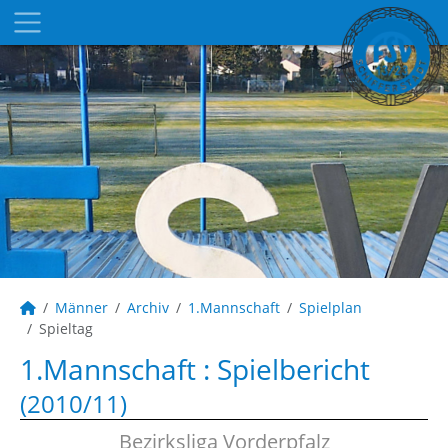
Männer
Archiv
1.Mannschaft
Spielplan
Spieltag
1.Mannschaft :
Spielbericht
(2010/11)
Bezirksliga Vorderpfalz