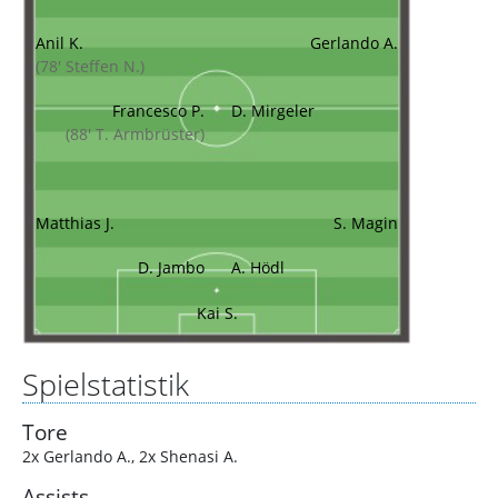
Anil K.
Gerlando A.
(78' Steffen N.)
Francesco P.
D. Mirgeler
(88' T. Armbrüster)
Matthias J.
S. Magin
D. Jambo
A. Hödl
Kai S.
Spielstatistik
Tore
2x Gerlando A.
,
2x Shenasi A.
Assists