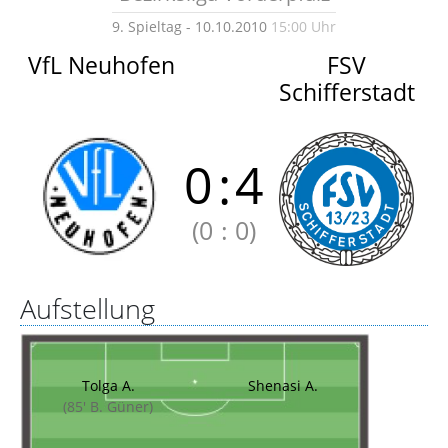
9. Spieltag - 10.10.2010
15:00 Uhr
VfL Neuhofen
FSV
Schifferstadt
0
:
4
(0
:
0)
Aufstellung
Tolga A.
Shenasi A.
(85' B. Güner)