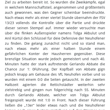
Ziel zu arbeiten bereit ist. So wurden die Zweikämpfe, egal
in welchem Mannschaftsteil, angenommen und größtenteils
auch gewonnen, was den Gegner scheinbar beeindruckte.
Nach etwas mehr als einer viertel Stunde übernahm der FSV
13/23 vollends die Kontrolle über die Partie und drückte
dieser seinen Stempel auf. Immer wieder versuchte man
über die flinken Außenspieler namens Tolga Akbulut und
Anil Kürtül den Schlüssel für deie Defensive der Neuhofener
zu finden. Die gelang zunächst nicht und so stand man,
nach etwas mehr als einer halben Stunde einem
gefährlichen Konter der Hausherren gegenüber. Diese
brenzlige Situation wurde jedoch gemeistert und nach 40.
Minuten hatte der stark auftretende Gerlando Abbate die
Chance zur 1: 0Führung. Der Kopfball von Abbate gign
jedoch knapp am Gehäuse des VfL Neuhofen vorbei und so
wurden mit einem 0:0 die Seiten getauscht. In der zweiten
Halbzeit agierten die Rettichstädter weiterhin sehr
zielstrebig und gingen nun folgerichtig nach 55. Minuten
durch Gerlando Abbate, welcher von Tolga Akbulut
freigespielt wurde mit 1:0 in Front. Nach dieser Führung
ließen die „13er“ leider etwas nach und die Neuhofener