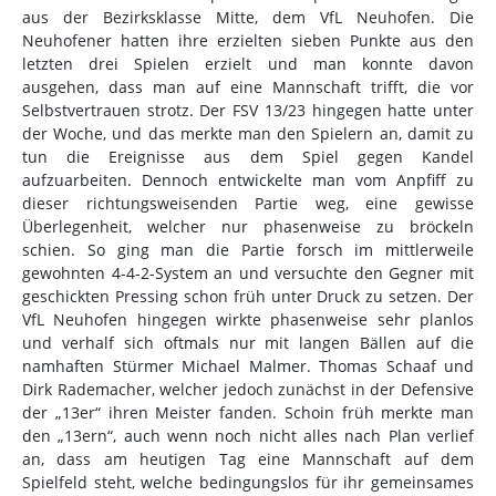
aus der Bezirksklasse Mitte, dem VfL Neuhofen. Die
Neuhofener hatten ihre erzielten sieben Punkte aus den
letzten drei Spielen erzielt und man konnte davon
ausgehen, dass man auf eine Mannschaft trifft, die vor
Selbstvertrauen strotz. Der FSV 13/23 hingegen hatte unter
der Woche, und das merkte man den Spielern an, damit zu
tun die Ereignisse aus dem Spiel gegen Kandel
aufzuarbeiten. Dennoch entwickelte man vom Anpfiff zu
dieser richtungsweisenden Partie weg, eine gewisse
Überlegenheit, welcher nur phasenweise zu bröckeln
schien. So ging man die Partie forsch im mittlerweile
gewohnten 4-4-2-System an und versuchte den Gegner mit
geschickten Pressing schon früh unter Druck zu setzen. Der
VfL Neuhofen hingegen wirkte phasenweise sehr planlos
und verhalf sich oftmals nur mit langen Bällen auf die
namhaften Stürmer Michael Malmer. Thomas Schaaf und
Dirk Rademacher, welcher jedoch zunächst in der Defensive
der „13er“ ihren Meister fanden. Schoin früh merkte man
den „13ern“, auch wenn noch nicht alles nach Plan verlief
an, dass am heutigen Tag eine Mannschaft auf dem
Spielfeld steht, welche bedingungslos für ihr gemeinsames