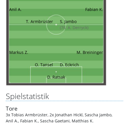
Anil A.
Fabian K.
T. Armbrüster
S. Jambo
(76' A. Derryck)
Markus Z.
M. Breininger
O. Tansel
D. Eckrich
D. Ratsak
Spielstatistik
Tore
3x Tobias Armbrüster
,
2x Jonathan Hickl
,
Sascha Jambo
,
Anil A.
,
Fabian K.
,
Sascha Gaetani
,
Matthias K.