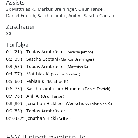
Assists
3x Matthias K.
,
Markus Breininger
,
Onur Tansel
,
Daniel Eckrich
,
Sascha Jambo
,
Anil A.
,
Sascha Gaetani
Zuschauer
30
Torfolge
0:1 (21')
Tobias Armbrüster
(Sascha Jambo)
0:2 (39')
Sascha Gaetani
(Markus Breininger)
0:3 (55')
Tobias Armbrüster
(Matthias K.)
0:4 (57')
Matthias K.
(Sascha Gaetani)
0:5 (60')
Fabian K.
(Matthias K.)
0:6 (75')
Sascha Jambo per Elfmeter
(Daniel Eckrich)
0:7 (78')
Anil A.
(Onur Tansel)
0:8 (80')
Jonathan Hickl per Weitschuss
(Matthias K.)
0:9 (83')
Tobias Armbrüster
0:10 (87')
Jonathan Hickl
(Anil A.)
FSV II siegt zweistellig