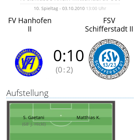
10. Spieltag - 03.10.2010
13:00 Uhr
FV Hanhofen
FSV
II
Schifferstadt II
0
:
10
(0
:
2)
Aufstellung
S. Gaetani
Matthias K.
(68' J. Hickl)