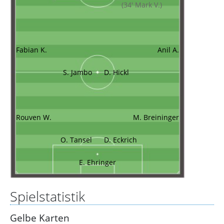
(34' Mark V.)
Fabian K.
Anil A.
S. Jambo
D. Hickl
Rouven W.
M. Breininger
O. Tansel
D. Eckrich
E. Ehringer
Spielstatistik
Gelbe Karten