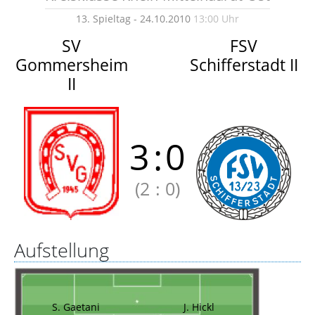
13. Spieltag - 24.10.2010
13:00 Uhr
SV
FSV
Gommersheim
Schifferstadt II
II
3
:
0
(2
:
0)
Aufstellung
S. Gaetani
J. Hickl