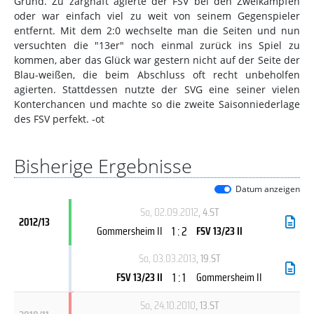
Grund. Zu zarghaft agierte der FSV bei den Zweikämpfen
oder war einfach viel zu weit von seinem Gegenspieler
entfernt. Mit dem 2:0 wechselte man die Seiten und nun
versuchten die "13er" noch einmal zurück ins Spiel zu
kommen, aber das Glück war gestern nicht auf der Seite der
Blau-weißen, die beim Abschluss oft recht unbeholfen
agierten. Stattdessen nutzte der SVG eine seiner vielen
Konterchancen und machte so die zweite Saisonniederlage
des FSV perfekt. -ot
Bisherige Ergebnisse
Datum anzeigen
So, 02.09.2012
, 4.ST
2012/13
1 : 2
Gommersheim II
FSV 13/23 II
So, 03.03.2013
, 19.ST
1 : 1
FSV 13/23 II
Gommersheim II
So, 24.10.2010
, 13.ST