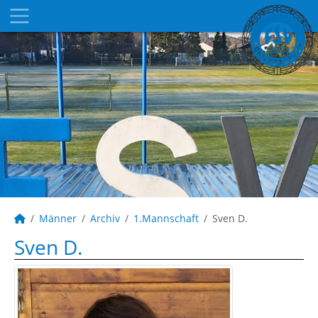
Männer
Archiv
1.Mannschaft
Sven D.
Sven D.