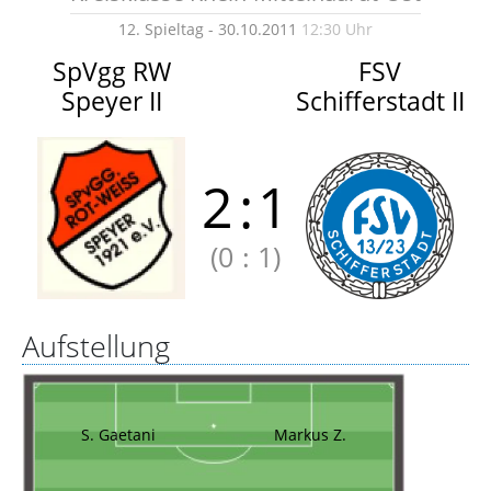
12. Spieltag - 30.10.2011
12:30 Uhr
SpVgg RW
FSV
Speyer II
Schifferstadt II
2
:
1
(0
:
1)
Aufstellung
S. Gaetani
Markus Z.