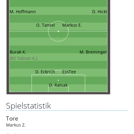
M. Hoffmann
D. Hickl
O. Tansel
Markus E.
Burak K.
M. Breininger
(82' Fabian K.)
D. Eckrich
EssTee
D. Ratsak
Spielstatistik
Tore
Markus Z.