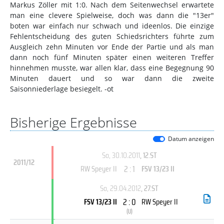
Markus Zöller mit 1:0. Nach dem Seitenwechsel erwartete
man eine clevere Spielweise, doch was dann die "13er"
boten war einfach nur schwach und ideenlos. Die einzige
Fehlentscheidung des guten Schiedsrichters führte zum
Ausgleich zehn Minuten vor Ende der Partie und als man
dann noch fünf Minuten später einen weiteren Treffer
hinnehmen musste, war allen klar, dass eine Begegnung 90
Minuten dauert und so war dann die zweite
Saisonniederlage besiegelt. -ot
Bisherige Ergebnisse
Datum anzeigen
So, 30.10.2011
, 12.ST
2011/12
2 : 1
RW Speyer II
FSV 13/23 II
So, 29.04.2012
, 27.ST
2 : 0
FSV 13/23 II
RW Speyer II
(
U
)