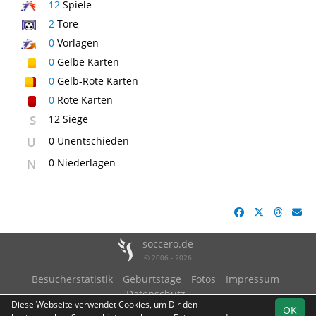
12
Spiele
2
Tore
0
Vorlagen
0
Gelbe Karten
0
Gelb-Rote Karten
0
Rote Karten
S
12 Siege
U
0 Unentschieden
N
0 Niederlagen
soccero.de
© 2006 - 2026
Besucherstatistik
Geburtstage
Fotos
Impressum
Datenschutz
Diese Webseite verwendet Cookies, um Dir den
OK