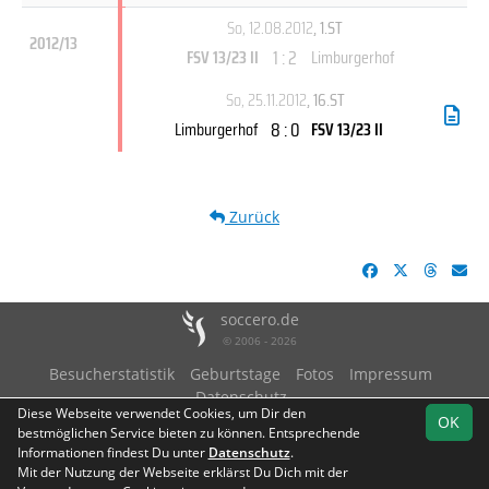
So, 12.08.2012
, 1.ST
2012/13
1 : 2
FSV 13/23 II
Limburgerhof
So, 25.11.2012
, 16.ST
8 : 0
Limburgerhof
FSV 13/23 II
Zurück
soccero.de
© 2006 - 2026
Besucherstatistik
Geburtstage
Fotos
Impressum
Datenschutz
Diese Webseite verwendet Cookies, um Dir den
OK
bestmöglichen Service bieten zu können. Entsprechende
Informationen findest Du unter
Datenschutz
.
Mit der Nutzung der Webseite erklärst Du Dich mit der