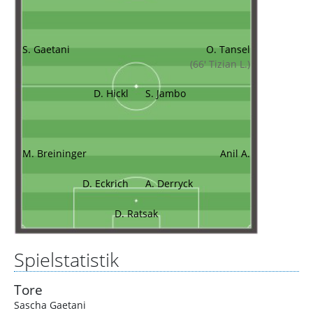
S. Gaetani
O. Tansel
(66' Tizian L.)
D. Hickl
S. Jambo
M. Breininger
Anil A.
D. Eckrich
A. Derryck
D. Ratsak
Spielstatistik
Tore
Sascha Gaetani