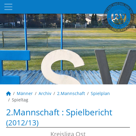
Männer
Archiv
2.Mannschaft
Spielplan
Spieltag
2.Mannschaft :
Spielbericht
(2012/13)
Kreisliga Ost