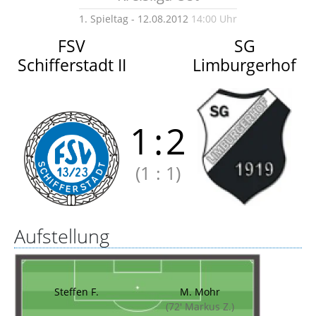
1. Spieltag - 12.08.2012
14:00 Uhr
FSV
SG
Schifferstadt II
Limburgerhof
1
:
2
(1
:
1)
Aufstellung
Steffen F.
M. Mohr
(72' Markus Z.)