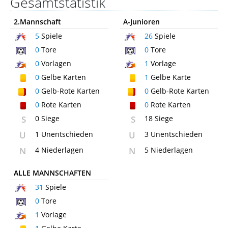
Gesamtstatistik
2.Mannschaft
A-Junioren
5
Spiele
26
Spiele
0
Tore
0
Tore
0
Vorlagen
1
Vorlage
0
Gelbe Karten
1
Gelbe Karte
0
Gelb-Rote Karten
0
Gelb-Rote Karten
0
Rote Karten
0
Rote Karten
S
0 Siege
S
18 Siege
U
1 Unentschieden
U
3 Unentschieden
N
4 Niederlagen
N
5 Niederlagen
ALLE MANNSCHAFTEN
31
Spiele
0
Tore
1
Vorlage