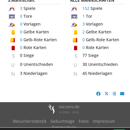
3.Mannschaft
ALLE MANNSCHAFTEN
3
Spiele
152
Spiele
0
Tore
1
Tor
0
Vorlagen
3
Vorlagen
0
Gelbe Karten
2
Gelbe Karten
0
Gelb-Rote Karten
0
Gelb-Rote Karten
0
Rote Karten
0
Rote Karten
S
0 Siege
S
77 Siege
U
0 Unentschieden
U
30 Unentschieden
N
3 Niederlagen
N
45 Niederlagen
soccero.de
© 2006 - 2026
Besucherstatistik
Geburtstage
Fotos
Impressum
Datenschutz