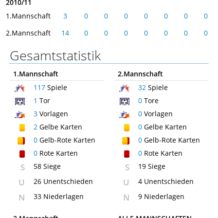
2010/11
1.Mannschaft
3
0
0
0
0
0
0
0
2.Mannschaft
14
0
0
0
0
0
0
0
Gesamtstatistik
1.Mannschaft
2.Mannschaft
117
Spiele
32
Spiele
1
Tor
0
Tore
3
Vorlagen
0
Vorlagen
2
Gelbe Karten
0
Gelbe Karten
0
Gelb-Rote Karten
0
Gelb-Rote Karten
0
Rote Karten
0
Rote Karten
S
58 Siege
S
19 Siege
U
26 Unentschieden
U
4 Unentschieden
N
33 Niederlagen
N
9 Niederlagen