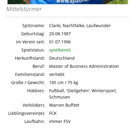
Mittelstürmer
Spitzname:
Clarki, Nachtfalke, Laufwunder
Geburtstag:
20.08.1987
im Verein seit:
01.07.1996
Spielstatus:
spielbereit
Herkunftsland:
Deutschland
Beruf:
Master of Business Administration
Familienstand:
verliebt
Größe / Gewicht:
185 cm / 75 kg
Hobbies:
Fußball, 'Steilgehen', Wintersport,
Schmusen
Vorbild(er):
Warren Buffett
Lieblingsverein(e):
FCK
Laufbahn:
immer FSV