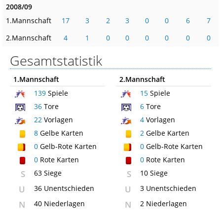
2008/09
1.Mannschaft
17
3
2
3
0
0
6
7
2.Mannschaft
4
1
0
0
0
0
0
0
Gesamtstatistik
1.Mannschaft
2.Mannschaft
139
Spiele
15
Spiele
36
Tore
6
Tore
22
Vorlagen
4
Vorlagen
8
Gelbe Karten
2
Gelbe Karten
0
Gelb-Rote Karten
0
Gelb-Rote Karten
0
Rote Karten
0
Rote Karten
S
63 Siege
S
10 Siege
U
36 Unentschieden
U
3 Unentschieden
N
40 Niederlagen
N
2 Niederlagen