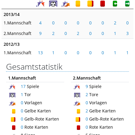
2013/14
1.Mannschaft
4
0
0
0
0
0
2
0
2.Mannschaft
9
2
0
2
0
0
1
3
2012/13
1.Mannschaft
13
1
0
0
0
0
1
1
Gesamtstatistik
1.Mannschaft
2.Mannschaft
17
Spiele
9
Spiele
1
Tor
2
Tore
0
Vorlagen
0
Vorlagen
0
Gelbe Karten
2
Gelbe Karten
0
Gelb-Rote Karten
0
Gelb-Rote Karten
0
Rote Karten
0
Rote Karten