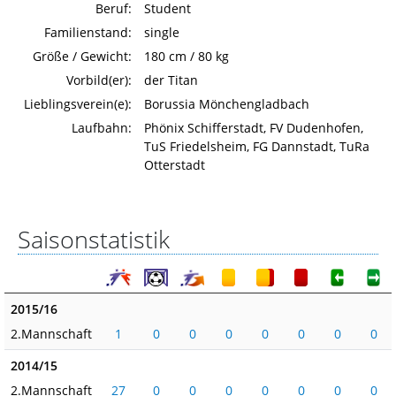
Beruf:
Student
Familienstand:
single
Größe / Gewicht:
180 cm / 80 kg
Vorbild(er):
der Titan
Lieblingsverein(e):
Borussia Mönchengladbach
Laufbahn:
Phönix Schifferstadt, FV Dudenhofen,
TuS Friedelsheim, FG Dannstadt, TuRa
Otterstadt
Saisonstatistik
2015/16
2.Mannschaft
1
0
0
0
0
0
0
0
2014/15
2.Mannschaft
27
0
0
0
0
0
0
0