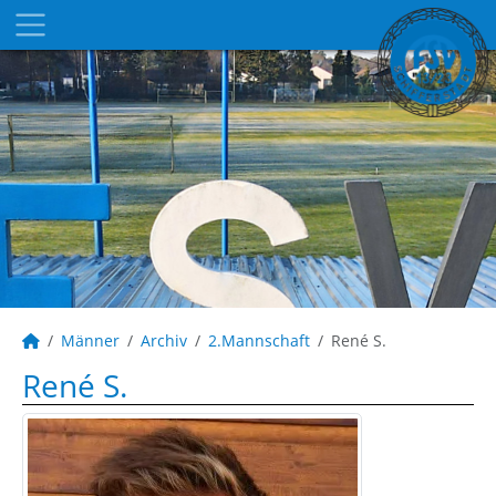
Männer
Archiv
2.Mannschaft
René S.
René S.