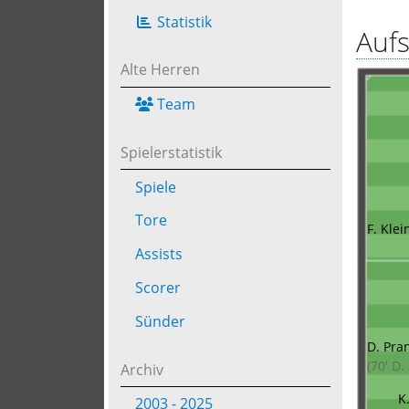
Statistik
Aufs
Alte Herren
Team
Spielerstatistik
Spiele
Tore
F. Klei
Assists
Scorer
Sünder
D. Pra
(70' D.
Archiv
K
2003 - 2025