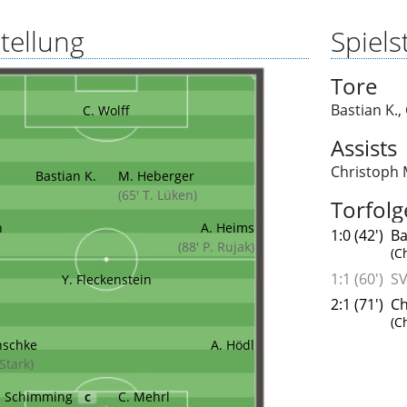
tellung
Spielst
Tore
Bastian K.
,
C. Wolff
Assists
Christoph 
Bastian K.
M. Heberger
(65' T. Lüken)
Torfolg
n
A. Heims
1:0 (42')
Ba
(88' P. Rujak)
(C
1:1 (60')
S
Y. Fleckenstein
2:1 (71')
Ch
(C
nschke
A. Hödl
 Stark)
. Schimming
C. Mehrl
C