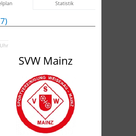
elplan
Statistik
7)
 Uhr
SVW Mainz