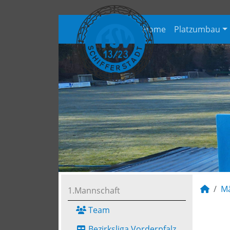
Home
Platzumbau
M
1.Mannschaft
Team
Bezirksliga Vorderpfalz