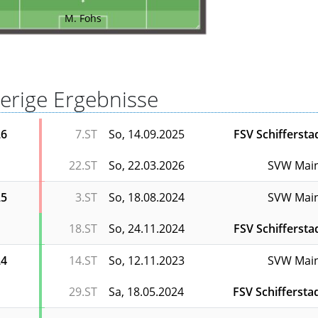
M. Fohs
erige Ergebnisse
26
7.ST
So, 14.09.2025
FSV Schiffersta
22.ST
So, 22.03.2026
SVW Mai
25
3.ST
So, 18.08.2024
SVW Mai
18.ST
So, 24.11.2024
FSV Schiffersta
24
14.ST
So, 12.11.2023
SVW Mai
29.ST
Sa, 18.05.2024
FSV Schiffersta