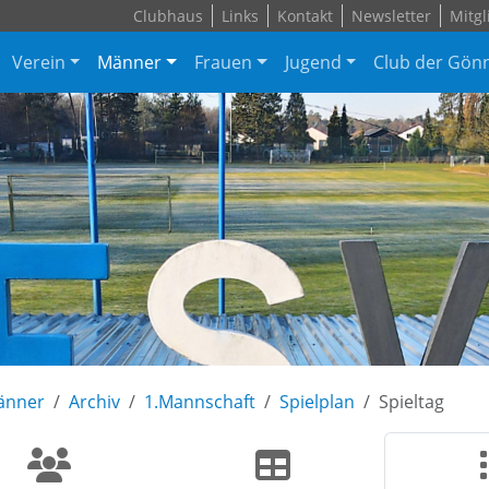
Clubhaus
Links
Kontakt
Newsletter
Mitgl
Verein
Männer
Frauen
Jugend
Club der Gön
änner
Archiv
1.Mannschaft
Spielplan
Spieltag