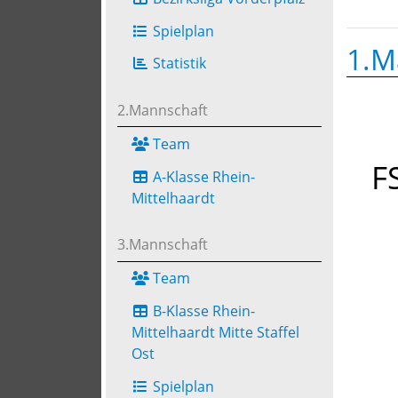
Spielplan
1.M
Statistik
2.Mannschaft
Team
F
A-Klasse Rhein-
Mittelhaardt
3.Mannschaft
Team
B-Klasse Rhein-
Mittelhaardt Mitte Staffel
Ost
Spielplan