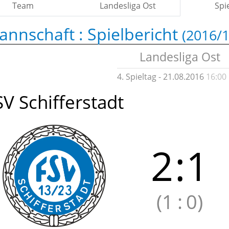
Team
Landesliga Ost
Spi
annschaft :
Spielbericht
(2016/1
Landesliga Ost
4. Spieltag - 21.08.2016
16:00
SV Schifferstadt
2
:
1
(1
:
0)