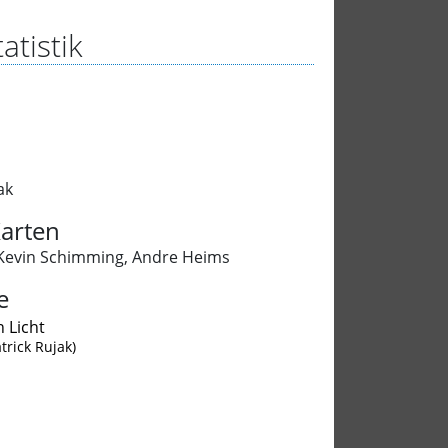
atistik
ak
arten
Kevin Schimming
,
Andre Heims
e
n Licht
atrick Rujak)