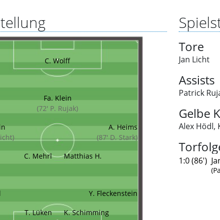
tellung
Spielst
Tore
Jan Licht
C. Wolff
Assists
Patrick Ruj
Fa. Klein
(72' P. Rujak)
Gelbe K
Alex Hödl
,
in
A. Heims
Licht)
(87' D. Stark)
Torfolg
C. Mehrl
Matthias H.
1:0 (86')
Ja
(P
l
Y. Fleckenstein
T. Lüken
K. Schimming