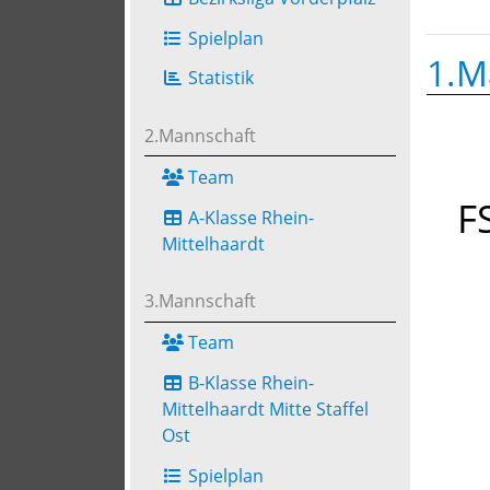
Spielplan
1.M
Statistik
2.Mannschaft
Team
F
A-Klasse Rhein-
Mittelhaardt
3.Mannschaft
Team
B-Klasse Rhein-
Mittelhaardt Mitte Staffel
Ost
Spielplan