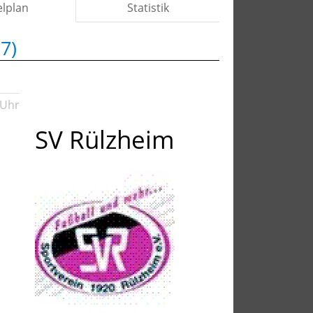
elplan
Statistik
7)
 Uhr
SV Rülzheim