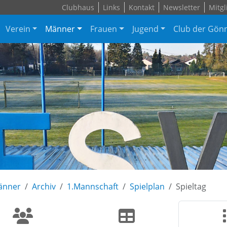
Clubhaus
Links
Kontakt
Newsletter
Mitgl
Verein
Männer
Frauen
Jugend
Club der Gön
änner
Archiv
1.Mannschaft
Spielplan
Spieltag