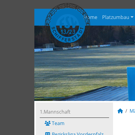
Home
Platzumbau
M
1.Mannschaft
Team
Bezirksliga Vorderpfalz