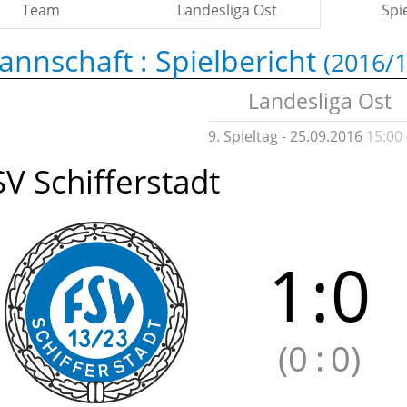
Team
Landesliga Ost
Spi
annschaft :
Spielbericht
(2016/1
Landesliga Ost
9. Spieltag - 25.09.2016
15:00
SV Schifferstadt
1
:
0
(0
:
0)