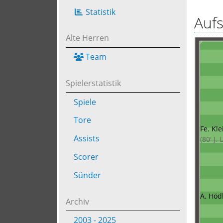
Statistik
Aufs
Alte Herren
Team
Spielerstatistik
Spiele
Tore
Fe. Kle
Assists
(80' J. 
Scorer
Sünder
A. Höd
Archiv
2003 - 2025