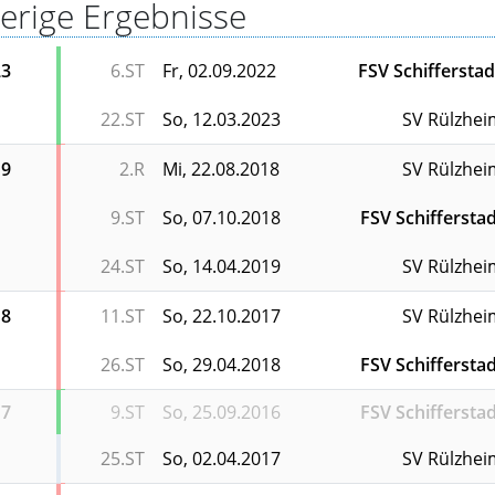
erige Ergebnisse
23
6.ST
Fr, 02.09.2022
FSV Schifferstad
22.ST
So, 12.03.2023
SV Rülzhei
19
2.R
Mi, 22.08.2018
SV Rülzhei
9.ST
So, 07.10.2018
FSV Schiffersta
24.ST
So, 14.04.2019
SV Rülzhei
18
11.ST
So, 22.10.2017
SV Rülzhei
26.ST
So, 29.04.2018
FSV Schiffersta
17
9.ST
So, 25.09.2016
FSV Schiffersta
25.ST
So, 02.04.2017
SV Rülzhei