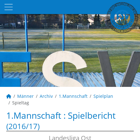
Männer
Archiv
1.Mannschaft
Spielplan
Spieltag
1.Mannschaft :
Spielbericht
(2016/17)
Landesliga Ost