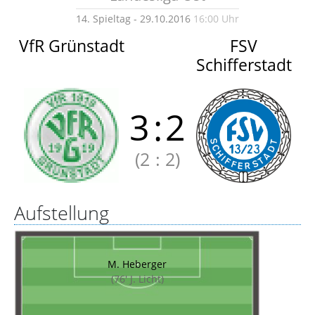
14. Spieltag - 29.10.2016
16:00 Uhr
VfR Grünstadt
FSV
Schifferstadt
3
:
2
(2
:
2)
Aufstellung
M. Heberger
(76' J. Licht)