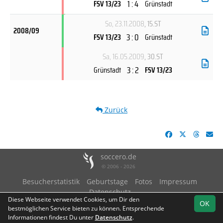
1 : 4
FSV 13/23
Grünstadt
So, 23.11.2008
, 15.ST
2008/09
3 : 0
FSV 13/23
Grünstadt
Sa, 16.05.2009
, 30.ST
3 : 2
Grünstadt
FSV 13/23
Zurück
soccero.de
© 2006 - 2026
Besucherstatistik
Geburtstage
Fotos
Impressum
Datenschutz
Diese Webseite verwendet Cookies, um Dir den
OK
bestmöglichen Service bieten zu können. Entsprechende
Informationen findest Du unter
Datenschutz
.