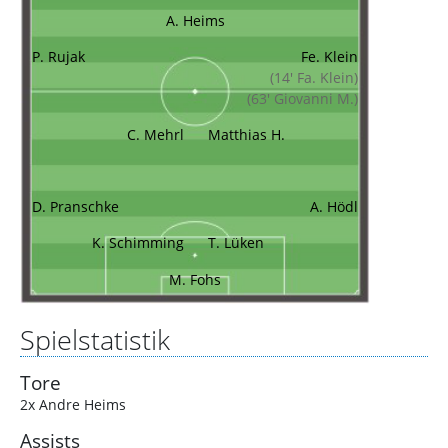
A. Heims
P. Rujak
Fe. Klein
(14' Fa. Klein)
(63' Giovanni M.)
C. Mehrl
Matthias H.
D. Pranschke
A. Hödl
K. Schimming
T. Lüken
M. Fohs
Spielstatistik
Tore
2x Andre Heims
Assists