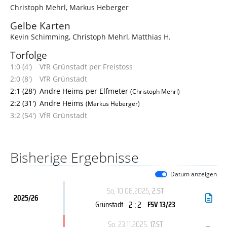
Christoph Mehrl
,
Markus Heberger
Gelbe Karten
Kevin Schimming
,
Christoph Mehrl
,
Matthias H.
Torfolge
1:0 (4')
VfR Grünstadt per Freistoss
2:0 (8')
VfR Grünstadt
2:1 (28')
Andre Heims per Elfmeter
(Christoph Mehrl)
2:2 (31')
Andre Heims
(Markus Heberger)
3:2 (54')
VfR Grünstadt
Bisherige Ergebnisse
Datum anzeigen
So, 10.08.2025
, 2.ST
2025/26
2 : 2
Grünstadt
FSV 13/23
So, 23.11.2025
, 17.ST