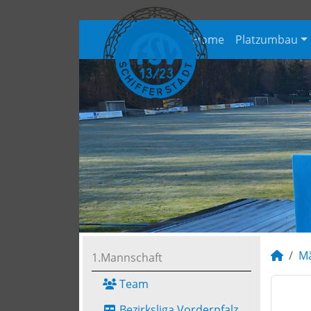
Home
Platzumbau
M
1.Mannschaft
Team
Bezirksliga Vorderpfalz