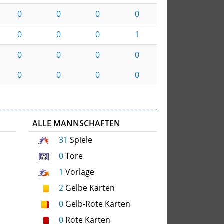
0
0
0
0
0
0
0
1
0
0
0
0
0
0
0
0
ALLE MANNSCHAFTEN
31
Spiele
0
Tore
1
Vorlage
2
Gelbe Karten
0
Gelb-Rote Karten
0
Rote Karten