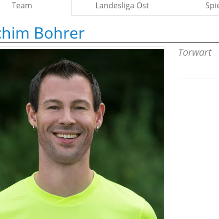
Team
Landesliga Ost
Spi
chim Bohrer
Torwart