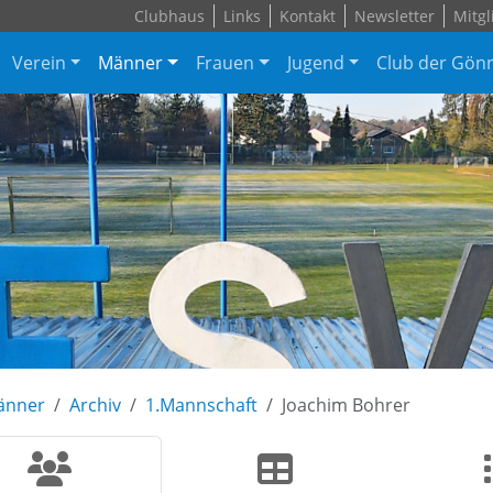
Clubhaus
Links
Kontakt
Newsletter
Mitgl
Verein
Männer
Frauen
Jugend
Club der Gön
änner
Archiv
1.Mannschaft
Joachim Bohrer