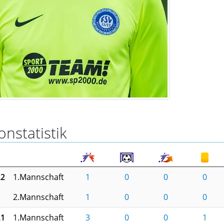
onstatistik
22
1.Mannschaft
1
0
0
0
2.Mannschaft
1
0
0
0
21
1.Mannschaft
3
0
0
1