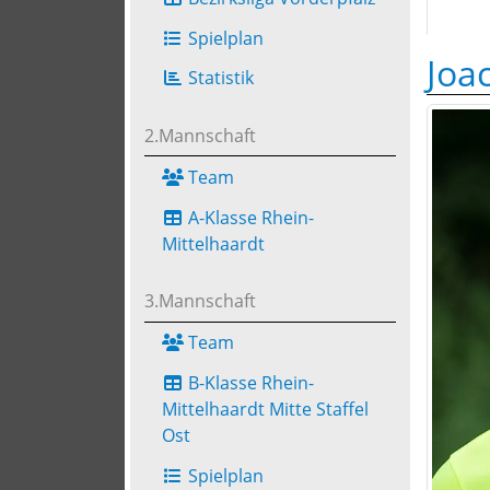
Spielplan
Joa
Statistik
2.Mannschaft
Team
A-Klasse Rhein-
Mittelhaardt
3.Mannschaft
Team
B-Klasse Rhein-
Mittelhaardt Mitte Staffel
Ost
Spielplan