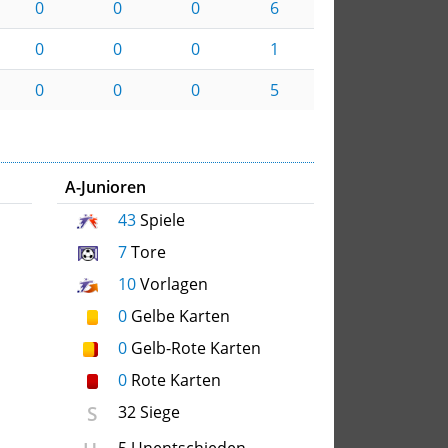
0
0
0
6
0
0
0
1
0
0
0
5
A-Junioren
43
Spiele
7
Tore
10
Vorlagen
0
Gelbe Karten
0
Gelb-Rote Karten
0
Rote Karten
S
32 Siege