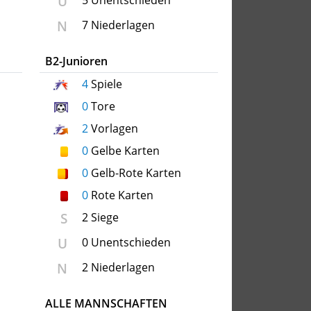
U
5 Unentschieden
N
7 Niederlagen
B2-Junioren
4
Spiele
0
Tore
2
Vorlagen
0
Gelbe Karten
0
Gelb-Rote Karten
0
Rote Karten
S
2 Siege
U
0 Unentschieden
N
2 Niederlagen
ALLE MANNSCHAFTEN