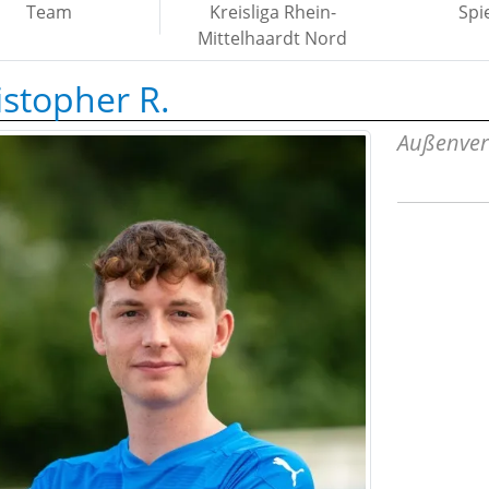
Team
Kreisliga Rhein-
Spi
Mittelhaardt Nord
istopher R.
Außenver