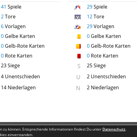
41
Spiele
29
Spiele
2
Tore
12
Tore
6
Vorlagen
29
Vorlagen
0
Gelbe Karten
0
Gelbe Karten
0
Gelb-Rote Karten
0
Gelb-Rote Karten
0
Rote Karten
0
Rote Karten
S
23 Siege
25 Siege
U
4 Unentschieden
2 Unentschieden
N
14 Niederlagen
2 Niederlagen
Besucherstatistik
Geburtstage
n zu können. Entsprechende Informationen findest Du unter
Datenschutz
.
kies einverstanden.