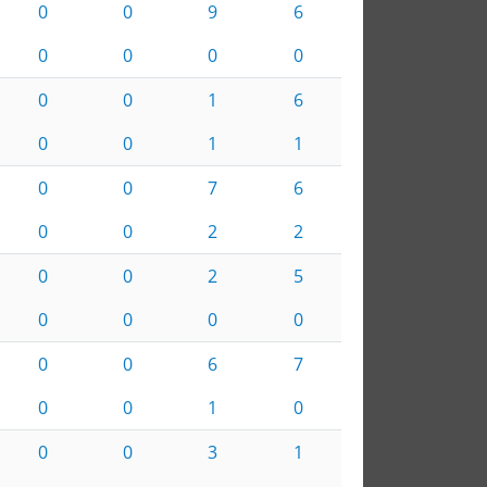
0
0
9
6
0
0
0
0
0
0
1
6
0
0
1
1
0
0
7
6
0
0
2
2
0
0
2
5
0
0
0
0
0
0
6
7
0
0
1
0
0
0
3
1