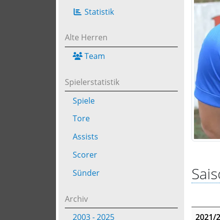
Statistik
Alte Herren
Team
Spielerstatistik
Spiele
Tore
Assists
Scorer
Sais
Sünder
Archiv
2021/
2003 - 2025