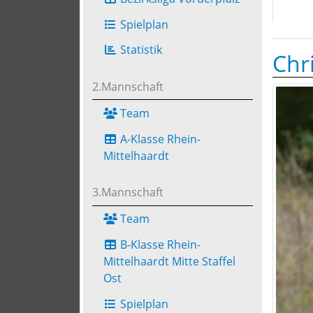
Spielplan
Statistik
Chr
2.Mannschaft
Team
A-Klasse Rhein-
Mittelhaardt
3.Mannschaft
Team
B-Klasse Rhein-
Mittelhaardt Mitte Staffel
Ost
Spielplan