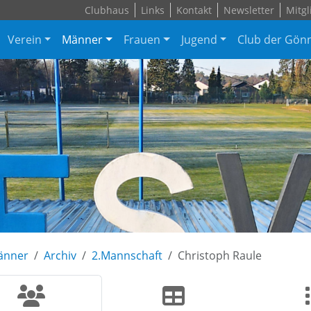
Clubhaus
Links
Kontakt
Newsletter
Mitgl
Verein
Männer
Frauen
Jugend
Club der Gön
änner
Archiv
2.Mannschaft
Christoph Raule