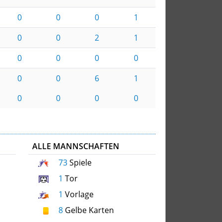
0
0
0
1
0
0
2
1
0
0
0
0
0
0
6
1
0
0
0
0
ALLE MANNSCHAFTEN
73
Spiele
1
Tor
1
Vorlage
8
Gelbe Karten