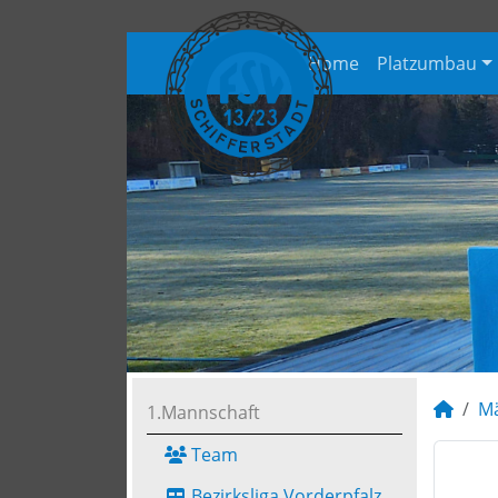
Home
Platzumbau
M
1.Mannschaft
Team
Bezirksliga Vorderpfalz