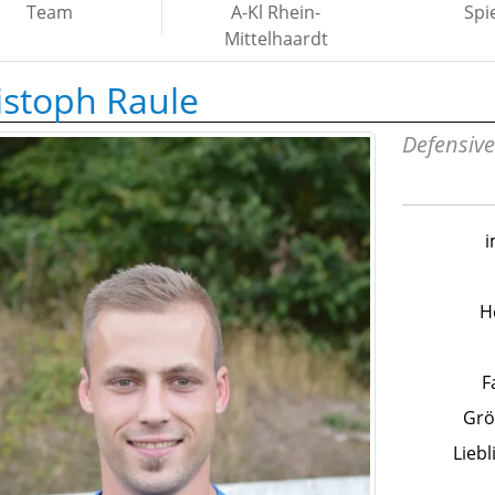
Team
A-Kl Rhein-
Spi
Mittelhaardt
istoph Raule
Defensive
i
H
F
Grö
Liebl