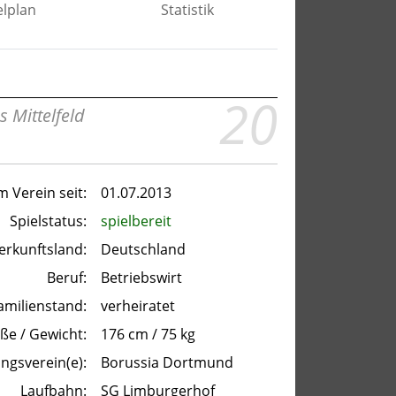
elplan
Statistik
20
s Mittelfeld
m Verein seit:
01.07.2013
Spielstatus:
spielbereit
erkunftsland:
Deutschland
Beruf:
Betriebswirt
amilienstand:
verheiratet
ße / Gewicht:
176 cm / 75 kg
ingsverein(e):
Borussia Dortmund
Laufbahn:
SG Limburgerhof