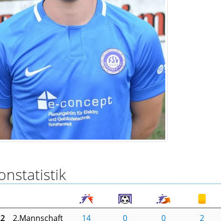
onstatistik
22
2.Mannschaft
14
0
0
2