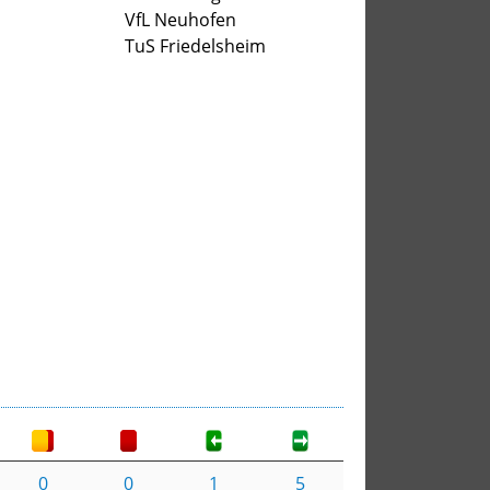
VfL Neuhofen
TuS Friedelsheim
0
0
1
5