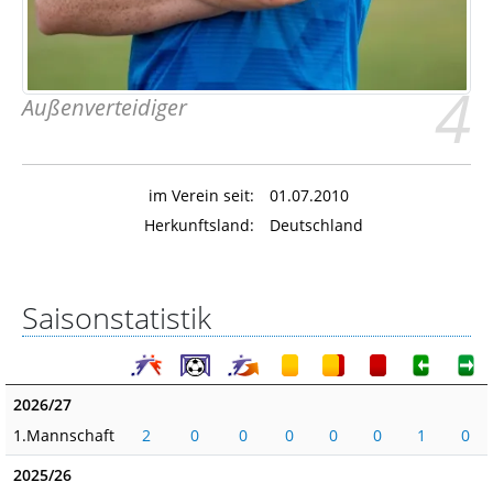
4
Außenverteidiger
im Verein seit:
01.07.2010
Herkunftsland:
Deutschland
Saisonstatistik
2026/27
1.Mannschaft
2
0
0
0
0
0
1
0
2025/26