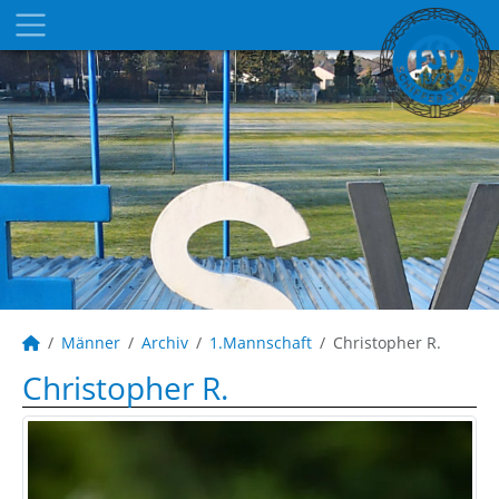
Männer
Archiv
1.Mannschaft
Christopher R.
Christopher R.