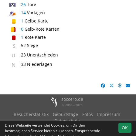
26
Tore
14
Vorlagen
1
Gelbe Karte
0
Gelb-Rote Karten
1
Rote Karte
S
52 Siege
U
23 Unentschieden
N
33 Niederlagen
soccero.de
© 2006 - 2026
Besucherstatistik
Geburtstage
Fotos
Impressum
Datenschutz
Diese Webseite verwendet Cookies, um Dir den
OK
bestmöglichen Service bieten zu können. Entsprechende