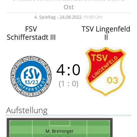
Ost
4. Spieltag - 24.08.2022
19:00 Uhr
FSV
TSV Lingenfeld
Schifferstadt III
II
4
:
0
(1
:
0)
Aufstellung
M. Breininger