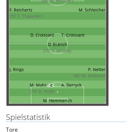
(46' M. Reuther)
F. Reichertz
M. Schleicher
(70' T. Thalacker)
D. Croissant
T. Croissant
D. Eckrich
(70' V. Veselaj)
J. Rings
P. Netter
(46' M. Fiederer)
M. Mohr
A. Derryck
C
(75' D. Hickl)
M. Hemmerich
Spielstatistik
Tore