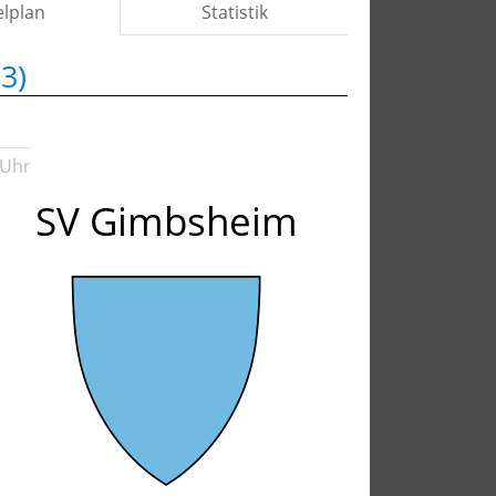
elplan
Statistik
3)
 Uhr
SV Gimbsheim