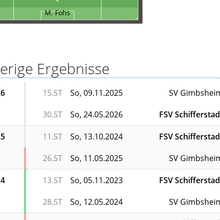
M. Fohs
erige Ergebnisse
26
15.ST
So, 09.11.2025
SV Gimbshei
30.ST
So, 24.05.2026
FSV Schifferstad
25
11.ST
So, 13.10.2024
FSV Schifferstad
26.ST
So, 11.05.2025
SV Gimbshei
24
13.ST
So, 05.11.2023
FSV Schifferstad
28.ST
So, 12.05.2024
SV Gimbshei