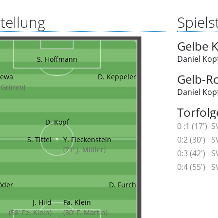
tellung
Spielst
Gelbe K
Daniel Kop
S. Hoffmann
Gelb-Ro
lewa
D. Keppeler
. Grimm)
Daniel Kopf
Torfolg
D. Kopf
0 :1 (17')
S
0:2 (30')
S
S. Tittel
Y. Fleckenstein
(71' J. Müller)
0:3 (42')
S
0:4 (55')
S
röder
D. Furch
J. Hild
Fa. Klein
(58' Fe. Klein)
(30' F. Martin)